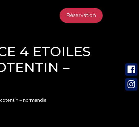
Réservation
CE 4 ETOILES
OTENTIN –
 cotentin – normandie