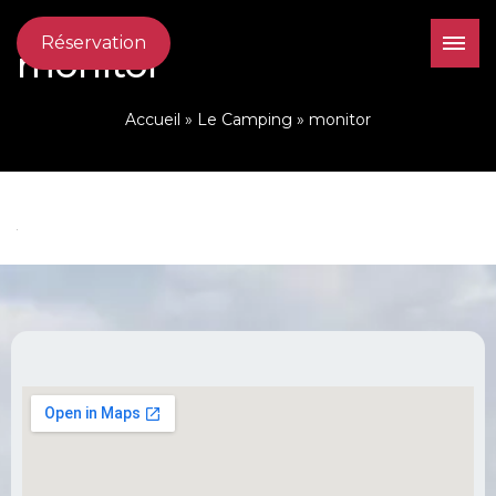
Réservation
monitor
Accueil
»
Le Camping
»
monitor