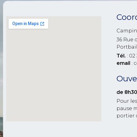
Coor
Campin
36 Rue 
Portbai
Tél.
: 02 
email
: 
Ouver
de 8h30
Pour les
pause m
portier 