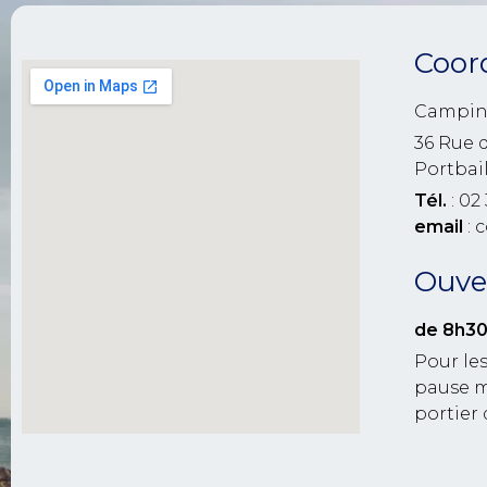
Coor
Campin
36 Rue 
Portbai
Tél.
: 02 
email
: 
Ouver
de 8h30
Pour les
pause m
portier 