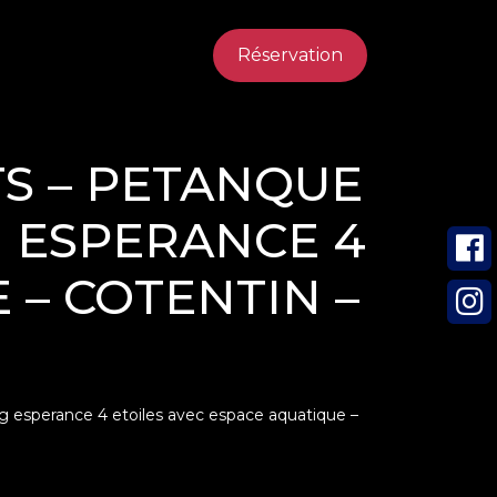
Réservation
TS – PETANQUE
G ESPERANCE 4
 – COTENTIN –
ng esperance 4 etoiles avec espace aquatique –