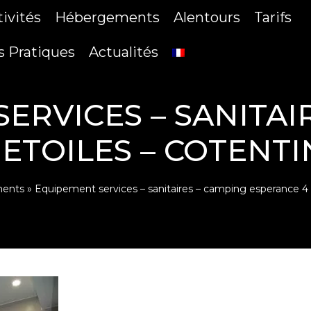
tivités
Hébergements
Alentours
Tarifs
s Pratiques
Actualités
ERVICES – SANITAI
 ETOILES – COTENT
ments
»
Equipement services – sanitaires – camping esperance 4