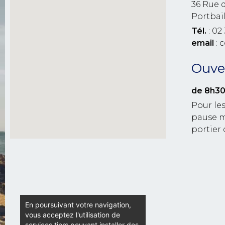
36 Rue 
Portbai
Tél.
: 02 
email
: 
Ouver
de 8h30
Pour les
pause m
portier 
En poursuivant votre navigation,
vous acceptez l'utilisation de
services tiers pouvant installer des