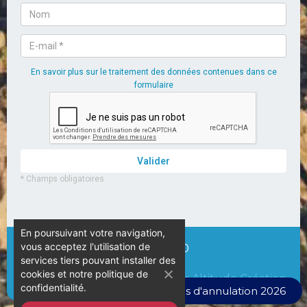
En poursuivant votre navigation,
vous acceptez l'utilisation de
© Camping L’Espérance – 2020
services tiers pouvant installer des
cookies et notre politique de
Par Altitude Création
confidentialité.
Conditions d'annulation 2026