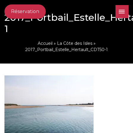
Réservation
2017_Portbail_Estelle_Her
1
Accueil
»
La Côte des Isles
»
2017_Portbail_Estelle_Hertault_CDT50-1