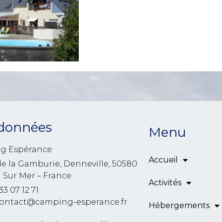
données
Menu
g Espérance
Accueil
de la Gamburie, Denneville, 50580
l Sur Mer – France
Activités
33 07 12 71
contact@camping-esperance.fr
Hébergements