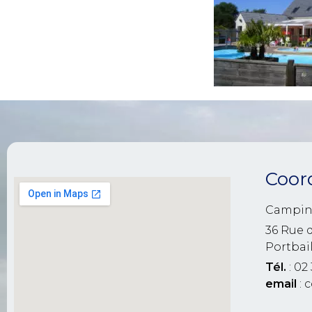
Coor
Campin
36 Rue 
Portbai
Tél.
: 02 
email
: 