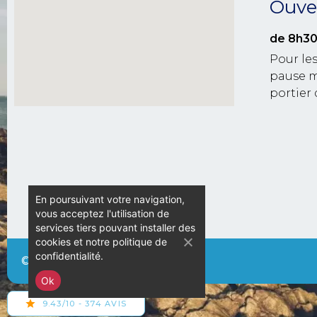
Ouver
de 8h30
Pour les
pause m
portier 
En poursuivant votre navigation,
vous acceptez l'utilisation de
services tiers pouvant installer des
cookies et notre politique de
confidentialité.
© Camping L’Espérance – 2020
Ok