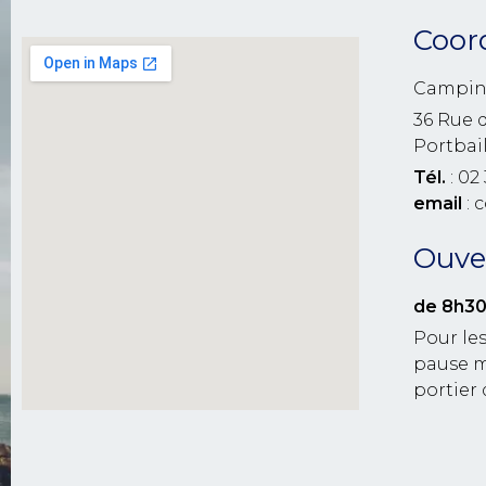
Coor
Campin
36 Rue 
Portbai
Tél.
: 02 
email
: 
Ouver
de 8h30
Pour les
pause m
portier 