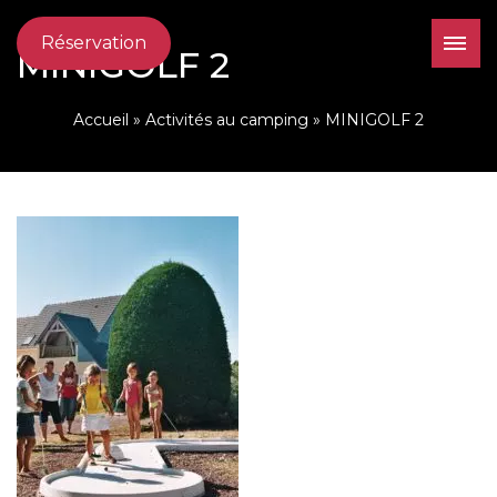
Réservation
MINIGOLF 2
Accueil
»
Activités au camping
»
MINIGOLF 2