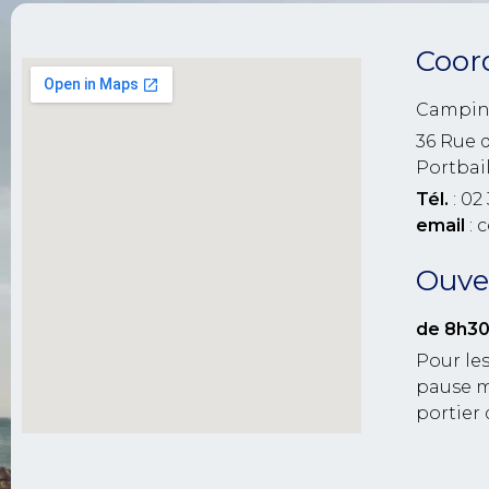
Coor
Campin
36 Rue 
Portbai
Tél.
: 02 
email
: 
Ouver
de 8h30
Pour les
pause m
portier 