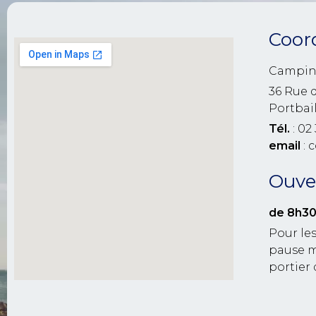
Coor
Campin
36 Rue 
Portbai
Tél.
: 02 
email
: 
Ouver
de 8h30
Pour les
pause m
portier 