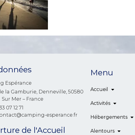
données
Menu
g Espérance
Accueil
de la Gamburie, Denneville, 50580
l Sur Mer – France
Activités
33 07 12 71
contact@camping-esperance.fr
Hébergements
ture de l'Accueil
Alentours