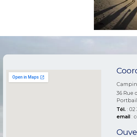
Coor
Campin
36 Rue 
Portbai
Tél.
: 02 
email
: 
Ouver