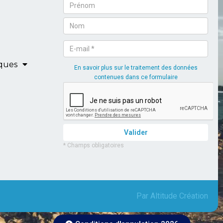
iques
Par Altitude Création