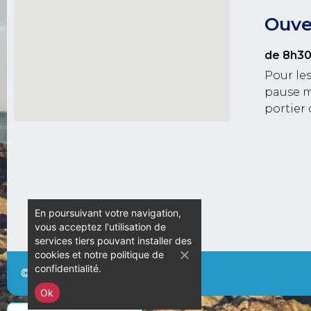
Ouver
de 8h30
Pour les
pause m
portier 
En poursuivant votre navigation,
vous acceptez l'utilisation de
services tiers pouvant installer des
cookies et notre politique de
confidentialité.
© Camping L’Espérance – 2020
Ok