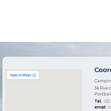
Coor
Campin
36 Rue 
Portbai
Tél.
: 02 
email
: 