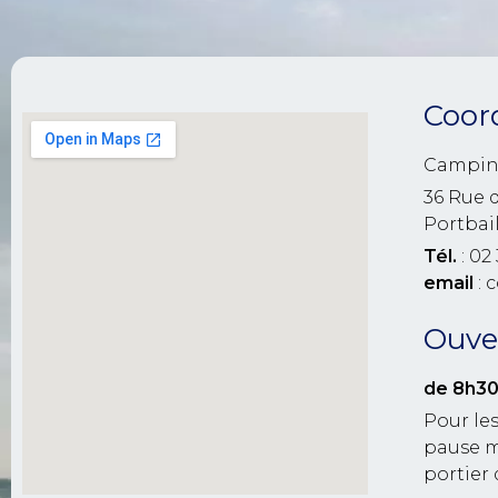
Coor
Campin
36 Rue 
Portbai
Tél.
: 02 
email
: 
Ouver
de 8h30
Pour les
pause m
portier 