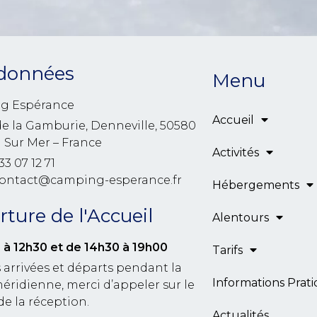
données
Menu
g Espérance
Accueil
de la Gamburie, Denneville, 50580
l Sur Mer – France
Activités
33 07 12 71
contact@camping-esperance.fr
Hébergements
ture de l'Accueil
Alentours
 à 12h30
et de 14h30 à 19h00
Tarifs
 arrivées et départs pendant la
Informations Prat
éridienne, merci d’appeler sur le
de la réception.
Actualités