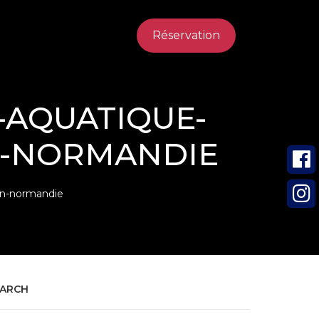
Réservation
-AQUATIQUE-
N-NORMANDIE
in-normandie
EARCH