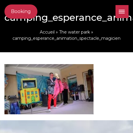
Booking
camping_esperance_anima
Accueil
»
The water park
»
camping_esperance_animation_spectacle_magicien