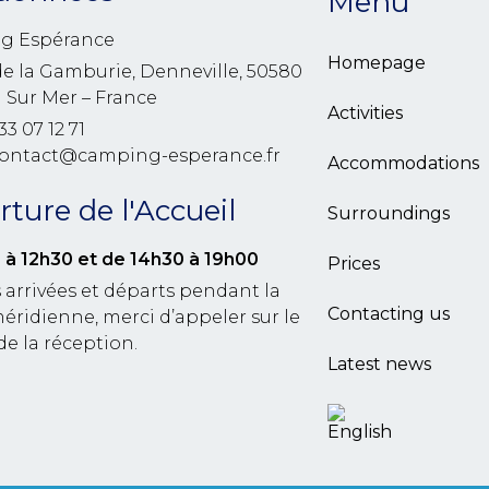
Menu
g Espérance
Homepage
de la Gamburie, Denneville, 50580
l Sur Mer – France
Activities
33 07 12 71
contact@camping-esperance.fr
Accommodations
ture de l'Accueil
Surroundings
 à 12h30
et de 14h30 à 19h00
Prices
 arrivées et départs pendant la
Contacting us
éridienne, merci d’appeler sur le
de la réception.
Latest news