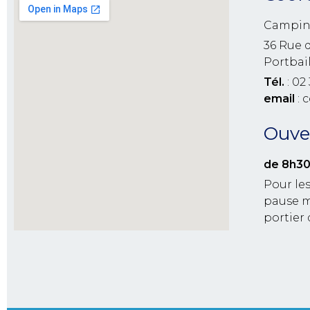
Campin
36 Rue 
Portbai
Tél.
: 02 
email
: 
Ouver
de 8h30
Pour les
pause m
portier 