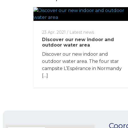
23 Apr. 2021
/
Latest news
Discover our new indoor and
outdoor water area
Discover our new indoor and
outdoor water area. The four star
campsite L’Espérance in Normandy
[…]
Coor