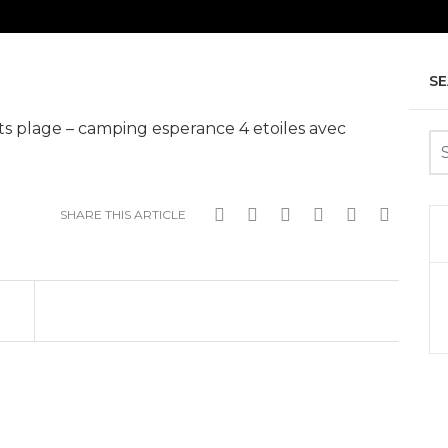
S
nts plage – camping esperance 4 etoiles avec
e
SHARE THIS ARTICLE