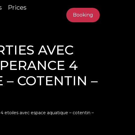
s
Prices
Booking
RTIES AVEC
SPERANCE 4
 – COTENTIN –
4 etoiles avec espace aquatique – cotentin –