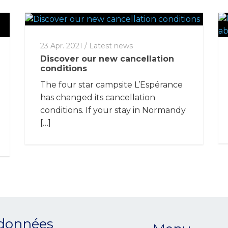
23 Apr. 2021
/
Latest news
Discover our new cancellation
conditions
The four star campsite L’Espérance
has changed its cancellation
conditions. If your stay in Normandy
[…]
données